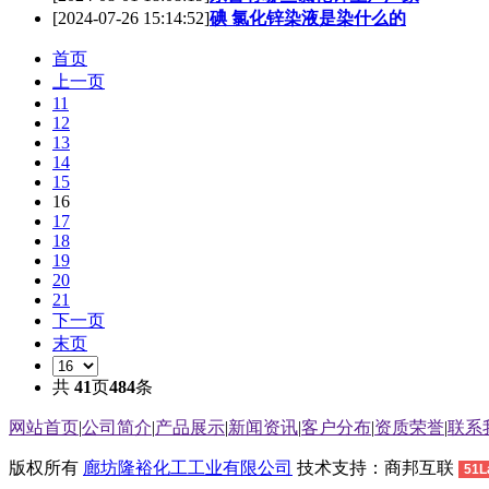
[2024-07-26 15:14:52]
碘 氯化锌染液是染什么的
首页
上一页
11
12
13
14
15
16
17
18
19
20
21
下一页
末页
共
41
页
484
条
网站首页
|
公司简介
|
产品展示
|
新闻资讯
|
客户分布
|
资质荣誉
|
联系
版权所有
廊坊隆裕化工工业有限公司
技术支持：商邦互联
51L