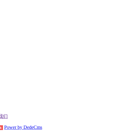
我们
Power by DedeCms
a