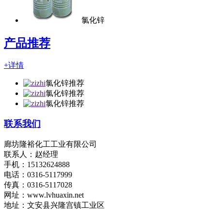
氯化锌
产品推荐
+详情
氯化锌推荐
氯化锌推荐
氯化锌推荐
联系我们
廊坊隆裕化工工业有限公司
联系人：赵经理
手机：15132624888
电话：0316-5117999
传真：0316-5117028
网址：www.lvhuaxin.net
地址：文安县兴隆宫镇工业区