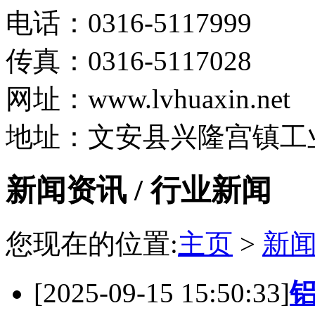
电话：0316-5117999
传真：0316-5117028
网址：www.lvhuaxin.net
地址：文安县兴隆宫镇工
新闻资讯 / 行业新闻
您现在的位置:
主页
>
新
[2025-09-15 15:50:33]