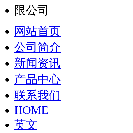
网站首页
公司简介
新闻资讯
产品中心
联系我们
HOME
英文