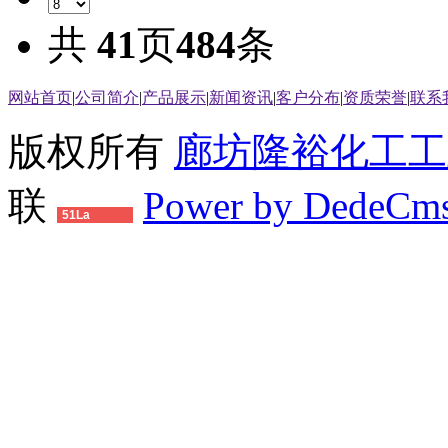
共
41
页
484
条
网站首页
|
公司简介
|
产品展示
|
新闻资讯
|
客户分布
|
资质荣誉
|
联系
版权所有
廊坊隆裕化工工
联
Power by DedeCm
51La