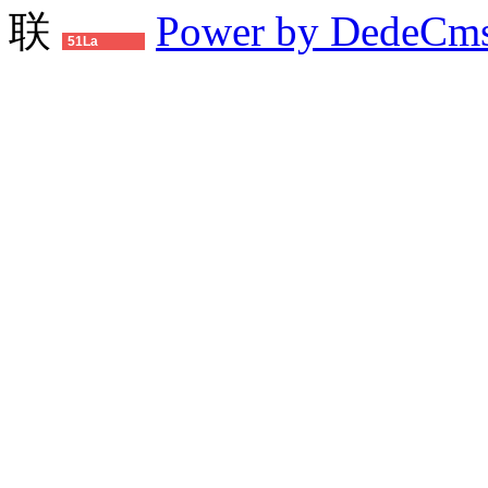
联
Power by DedeCm
51La