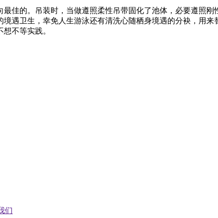
向最佳的。吊装时，当做遵照柔性吊带固化了池体，必要遵照刚性
的境遇卫生，幸免人生游泳还有清洗心随栖身境遇的分袂，用来
不想不等实践。
我们