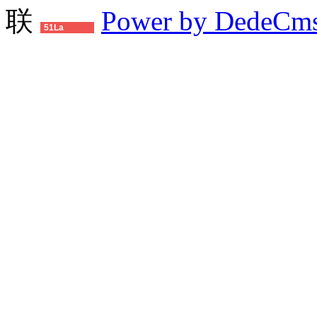
联
Power by DedeCm
51La